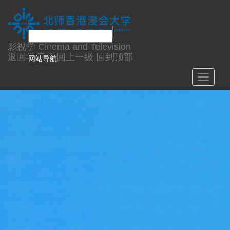
学生培养
影视学
Cinema and Television
English
返回学院
返回上一级
回到顶部
网站导航
Toggle
navigati